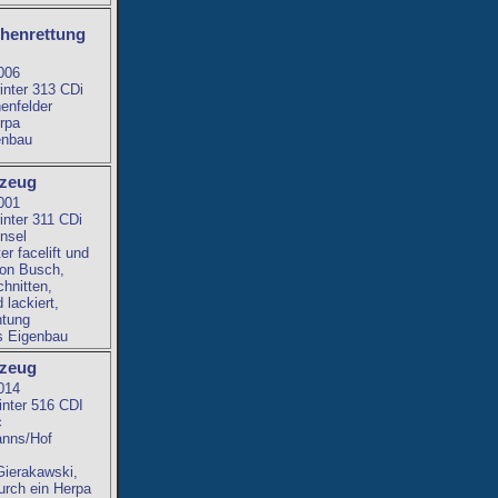
henrettung
G
006
nter 313 CDi
nfelder
rpa
enbau
rzeug
001
nter 311 CDi
nsel
r facelift und
von Busch,
nitten,
 lackiert,
htung
s Eigenbau
rzeug
014
nter 516 CDI
c
nns/Hof
:
Gierakawski,
urch ein Herpa